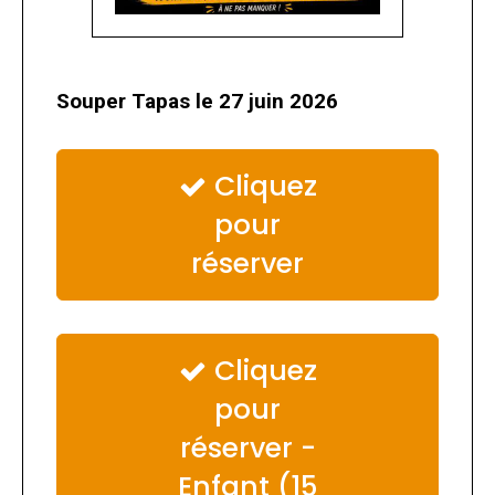
Souper Tapas le 27 juin 2026
Cliquez

pour
réserver
Cliquez

pour
réserver -
Enfant (15