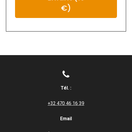
€)

Tél. :
+3
2 470 46 16 39
Email